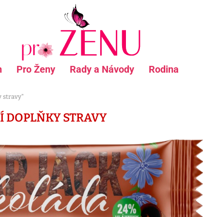
n
Pro Ženy
Rady a Návody
Rodina
y stravy"
Í DOPLŇKY STRAVY