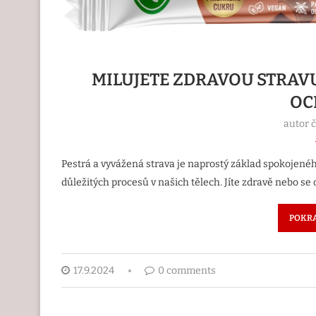
MILUJETE ZDRAVOU STRAVU
OC
autor 
Pestrá a vyvážená strava je naprostý základ spokojeného 
důležitých procesů v našich tělech. Jíte zdravě nebo se
POKRA
17.9.2024
0 comments