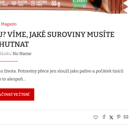
Magazín
? VÍME, JAKÉ SUROVINY MUSÍTE
HUTNAT
článku
No Name
života. Potraviny přece jen slouží jako palivo a počátek tisíců
 o to alespoň…
ČOVAT VE ČTENÍ