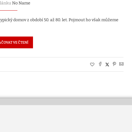
článku
No Name
ký typický domov z období 50. až 80. let. Pojmout ho však můžeme
ČOVAT VE ČTENÍ