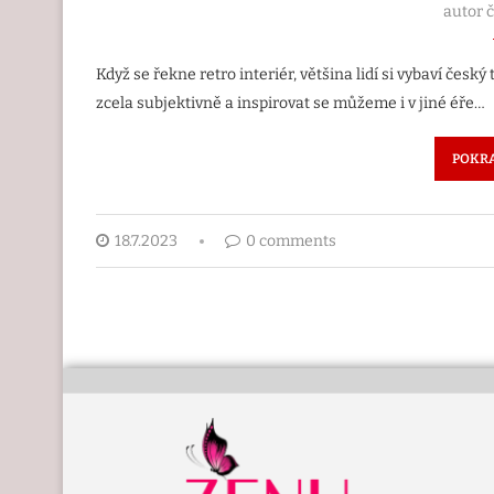
autor 
Když se řekne retro interiér, většina lidí si vybaví čes
zcela subjektivně a inspirovat se můžeme i v jiné éře…
POKRA
18.7.2023
0 comments