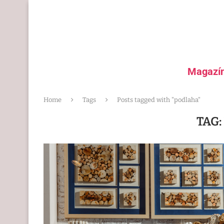
Magazí
Home
Tags
Posts tagged with "podlaha"
TAG: