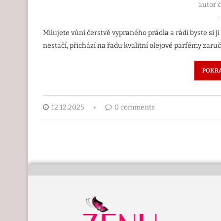
autor 
Milujete vůni čerstvě vypraného prádla a rádi byste si j
nestačí, přichází na řadu kvalitní olejové parfémy zaruč
POKRA
12.12.2025
0 comments