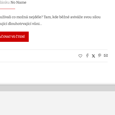
článku
No Name
i užívali co možná nejdéle? Tam, kde běžné aviváže svou silou
ující dlouhotrvající vůni…
ČOVAT VE ČTENÍ