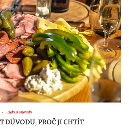
Rady a Návody
T DŮVODŮ, PROČ JI CHTÍT