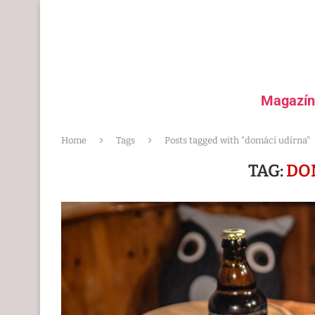
Magazín
Home
Tags
Posts tagged with "domácí udírna"
TAG:
DO