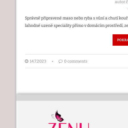
autor 
Správně připravené maso nebo ryba s vůní a chutí kouř
lahodné uzené speciality přímo v domácím prostředí, ze
POKRA
14.7.2023
0 comments