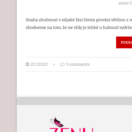
autor 
Snaha zhubnout v nějaké fázi života provází většinu z nás
shodneme na tom, že ne vždy je lehké u hubnutí vydrže
POKRA
21.7.2022
3 comments