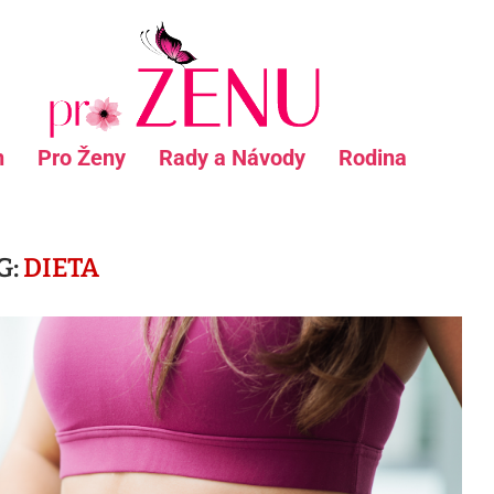
n
Pro Ženy
Rady a Návody
Rodina
G:
DIETA