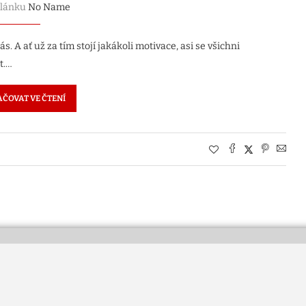
článku
No Name
. A ať už za tím stojí jakákoli motivace, asi se všichni
t.…
ČOVAT VE ČTENÍ