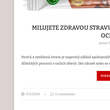
MILUJETE ZDRAVOU STRAVU
OC
autor 
Pestrá a vyvážená strava je naprostý základ spokojeného 
důležitých procesů v našich tělech. Jíte zdravě nebo se
POKRA
17.9.2024
0 comments