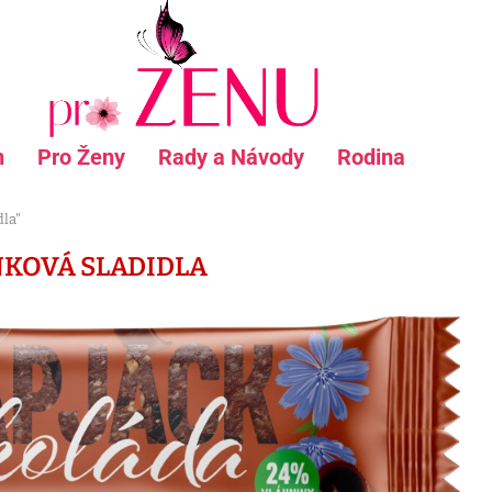
n
Pro Ženy
Rady a Návody
Rodina
dla"
KOVÁ SLADIDLA