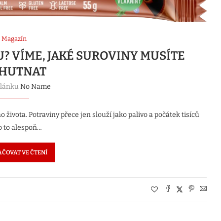
Magazín
? VÍME, JAKÉ SUROVINY MUSÍTE
HUTNAT
článku
No Name
života. Potraviny přece jen slouží jako palivo a počátek tisíců
 o to alespoň…
ČOVAT VE ČTENÍ