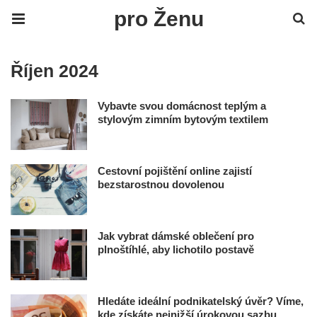
pro Ženu
Říjen 2024
Vybavte svou domácnost teplým a
stylovým zimním bytovým textilem
Cestovní pojištění online zajistí
bezstarostnou dovolenou
Jak vybrat dámské oblečení pro
plnoštíhlé, aby lichotilo postavě
Hledáte ideální podnikatelský úvěr? Víme,
kde získáte nejnižší úrokovou sazbu